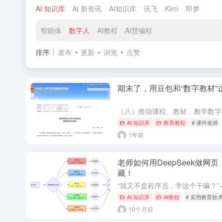
AI 知识库
AI 新资讯
AI知识库
讯飞
Kimi
即梦
智能体
数字人
AI教程
AI慧编程
排序
发布
更新
浏览
点赞
期末了，用豆包和“数字教材”
（八）推动课程、教材、教学数字
AI 知识库
教育教程
# 课件老师
1年前
老师如何用DeepSeek做
藏！
AI 知识库
AI教程
# 实用教育技
10个月前