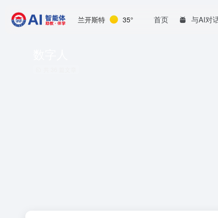
首页
与AI对
兰开斯特
35°
数字人
共 36 篇文章