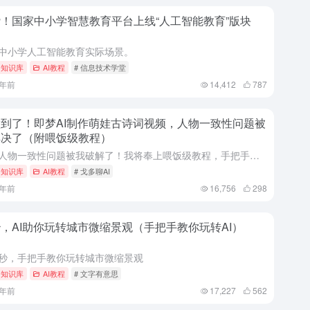
！国家中小学智慧教育平台上线“人工智能教育”版块
中小学人工智能教育实际场景。
I 知识库
AI教程
# 信息技术学堂
1年前
14,412
787
到了！即梦AI制作萌娃古诗词视频，人物一致性问题被
解决了（附喂饭级教程）
视频人物一致性问题被我破解了！我将奉上喂饭级教程，手把手教你用手机一步步做出来。仔细看完全文，你一定也能成功完成。
I 知识库
AI教程
# 戈多聊AI
1年前
16,756
298
，AI助你玩转城市微缩景观（手把手教你玩转AI）
秒，手把手教你玩转城市微缩景观
I 知识库
AI教程
# 文字有意思
1年前
17,227
562