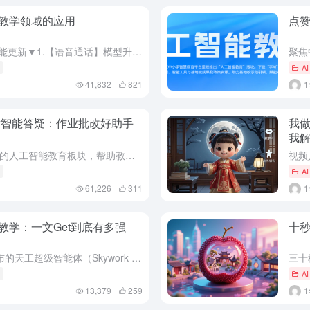
教学领域的应用
点赞
2025年5月，豆包是实现了如下功能更新▼1.【语音通话】模型升级：对话如真人般自然流畅，能表达丰富情绪、切换多样声线，还能说方言、唱歌以及模拟角色，带来更智能的语音互动体验。2.支持切换搜索引擎：打...
聚焦
用
A
41,832
821
章智能答疑：作业批改好助手
我做
我
国家中小学智慧教育平台最新上线的人工智能教育板块，帮助教师和学生学AI、用AI，平台功能强大，之前也介绍了一些关于平台的用法。今天主要根据新上线的AI工具，介绍一下如何使用才能更好地助力教学。★板块介...
用
A
61,226
311
教学：一文Get到底有多强
十秒
5 月 22 日，昆仑万维面向全球发布的天工超级智能体（Skywork Super Agents），以“AI 版 Office”的颠覆性形态重新定义了生产力工具的边界。看了官网的通知之后，发现国产AI...
三十
用
A
13,379
259