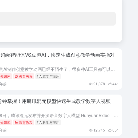
超级智能体VS豆包AI，快速生成创意教学动画实操对
目前的AI制作创意教学动画已经不陌生了，很多种AI工具都可以实现，当下，我们聚焦天工超级智能体和豆包AI，对比一下生成的动画效果如何呢？天工超级智能体可以一键生成长达40秒的视频，文案画面配音可以一...
I 知识库
教育教程
# AI教学与应用
1年前
21,378
441
 分钟掌握！用腾讯混元模型快速生成教学数字人视频
5月28日，腾讯混元发布并开源语音数字人模型 HunyuanVideo - Avatar，这是由腾讯混元团队与腾讯音乐天琴实验室合作研发，基于腾讯混元视频大模型（HunyuanVideo）及腾讯音乐天...
I 知识库
教育教程
# AI教学与应用
1年前
12,745
851