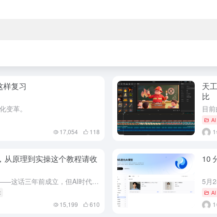
这样复习
天工
比
化变革。
A
17,054
118
网页，从原理到实操这个教程请收
10
“我又不是程序员，学这个干嘛？”——这话三年前成立，但AI时代教师的新答案：“你是教学设计师，AI才是你的技术苦力。
术
A
15,199
610