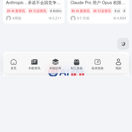
Anthropic，承诺不会因竞争将
Claude Pro 用户 Opus 权限并
其赶出 SpaceX 服务器
未取消
AI 新资讯
行业资讯
# Anthropic
# SpaceX
AI 新资讯
# 马斯克
行业资讯
# ai
# Ant
4周前
2,211
3个月前
4,894
首页
AI新资讯
AI知识库
AI工具箱
收录投稿
我的
本平台内容均来源于投稿和网络，部分内容由 AI 生成，请仔
细甄别。本站对其实际跳转后内容不负任何责任。收录时内容
正常，但不保证内容长期真实完整。如无意侵犯您的权益，请
联系本站，我们将及时处理。