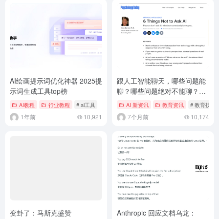
AI绘画提示词优化神器 2025提
跟人工智能聊天，哪些问题能
示词生成工具top榜
聊？哪些问题绝对不能聊？为
什么？
AI教程
行业教程
# ai工具
AI 新资讯
教育资讯
# 教育技术
1年前
10,921
7个月前
10,174
变卦了：马斯克盛赞
Anthropic 回应文档乌龙：