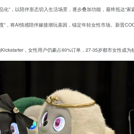
品化”，以陪伴形态切入生活场景，逐步叠加功能，最终抵达“家
度”，将AI情感陪伴嫁接潮玩基因，锚定年轻女性市场。新晋CO
ckstarter，女性用户仍豪占60%订单，27-35岁都市女性成