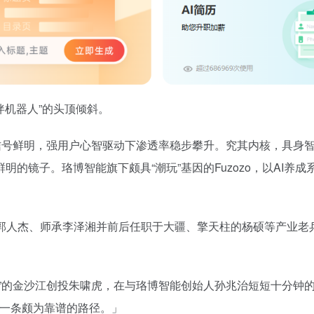
伴机器人”的头顶倾斜。
信号鲜明，强用户心智驱动下渗透率稳步攀升。究其内核，具身智能
镜子。珞博智能旗下颇具“潮玩”基因的Fuzozo，以AI养成系
郭人杰、师承李泽湘并前后任职于大疆、擎天柱的杨硕等产业老
人”的金沙江创投朱啸虎，在与珞博智能创始人孙兆治短短十分钟
中一条颇为靠谱的路径。」