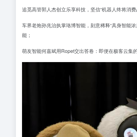
追觅高管郭人杰创立乐享科技，坚信“机器人终将消费
车界老炮孙兆治执掌珞博智能，刻意稀释“具身智能浓
能；
萌友智能何嘉斌用Ropet交出答卷：即便在极客云集的Ki