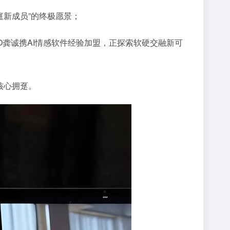
庭新成员”的终极愿景；
O龚诚携AI情感软件经验加盟，正探索软硬交融新可
为核心拥趸。