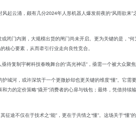
风起云涌，颇有几分2024年人形机器人爆发前夜的“风雨欲来
研发或闭门内测，大规模出货的闸门尚未开启。更为关键的是，“
品的核心要素，从而牵引行业走向良性竞合。
人亟待复制宇树科技春晚舞台的“高光神话”，亟需一个被大众聚
的护城河，或许深筑于一个更微妙却也更关键的维度“懂”。它需
亲和力的定价策略“撬开”消费者的心扉与钱包；最终，凭借持续
其征途不仅在于技术之“能”，更在于共情之“懂”。这场关于“懂