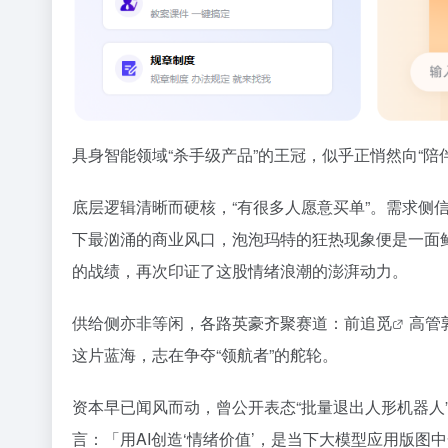
具身智能领域“杀手级产品”的王冠，似乎正悄然向“陪
底层逻辑清晰而硬核，“有很多人愿意买单”。需求侧
下最汹涌的商业风口，泡泡玛特的狂热现象便是一面鲜明的
的战绩，再次印证了这股情绪浪潮的澎湃动力。
供给侧亦非等闲，各路英豪齐聚赛道：前
追觅
高管
这片蓝海，志在争夺“领航者”的舵轮。
资本早已闻风而动，曾公开表态“批量退出人形机器
言：「用AI创造‘情绪价值’，是当下大模型应用版图