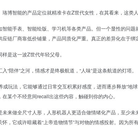
。珞博智能的产品定位就精准卡在Z世代女性，在其看来，这类
如智能手表、智能绘版、学习机等各类产品。但一个显性的问题
应链厂商靠低价铺量，产品同质化严重。真正的差异化在于绑定
同样是这一波Z世代年轻父母。
入“陪伴”之河，情感才是终极航道，“人味”是这条航道的灯塔。
ozo的养成玩法，它能够通过日常交互积累好感度，进而逐步释放“地
某个不经意间recall出这些内容，触碰到你的内心。
是未来做全尺寸人形，人形机器人更适合做情绪化产品，至少未
关怀，它或许暗藏着“上帝造物情节”与对物的情感投射。因为所