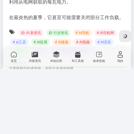
利用从电网获取的每瓦电力。
在最炎热的夏季，它甚至可能需要关闭部分工作负载。
AI 新资讯
行业资讯
# AI导航
# AI导航网
# ai工具
# AI应用
# AI搜索
# AI视频
# AI语音
# AI资讯
# GPT
# 提供全网最新AI资讯。
首页
AI新资讯
AI知识库
AI工具箱
收录投稿
我的
©
版权声明
文章版权归作者所有，未经允许请勿转载。
上一篇
下一篇
华人工程师被疯抢，世界第一AI
打不过就买下，苹果或1500亿收
创业公司，走进覆灭前夜
购两家AI独角兽，什么来头？
相关文章