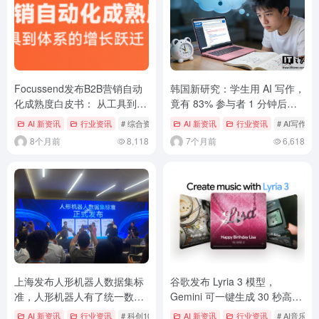
Focussend发布B2B营销自动
韩国新研究：学生用 AI 写作，
化成熟度白皮书： 从工具到体
竟有 83% 参与者 1 分钟后忘
系的增长跃迁
记自己写的内容
AI 新资讯
行业资讯
# 综合资讯
AI 新资讯
行业资讯
# AI写作
8个月前
8,118
7个月前
6,618
上海发布人形机器人数据集标
谷歌发布 Lyria 3 模型，
准，人形机器人有了统一数据
Gemini 可一键生成 30 秒高保
语言
真 AI 音乐
AI 新资讯
行业资讯
# 科创101
AI 新资讯
行业资讯
# AI音乐
#