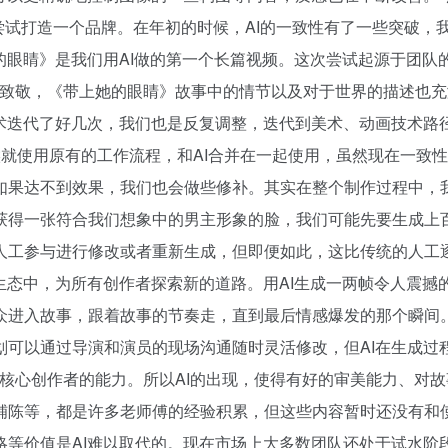
且尝试打造一个品牌。在年初的时候，AI的一致性有了一些突破
的眼睛》是我们用AI做的第一个长篇视频。这次尝试起源于团
的致敬，《带上她的眼睛》故事中的情节以及对于世界的描述也充
技术迭代了好几次，我们也是反复调整，迭代到美术、动画技术路
就使用原有的工作流程，和AI合并在一起使用，虽然现在一致性
如果达不到效果，我们也会做些修补。其实在整个制作过程中，
获得一张符合我们想象中的男主形象的脸，我们可能先要生成上
人工参与进行修改或者重新生成，但即便如此，这比传统的人工
生态中，为所有创作者探索新的道路。用AI生成一两帧令人震
众进入故事，跟着故事的节奏走，直到最后情感爆发的那个瞬间。
划可以通过导演和演员的现场沟通随时灵活修改，但AI在生成过
赖于核心创作者的能力。所以AI的出现，使得有好的审美能力、对
铺陈等，都是许多老师傅的经验积累，但这些内容暂时还没有和使
略等价值是AI难以取代的。现在市场上大多数团队还处于试水阶