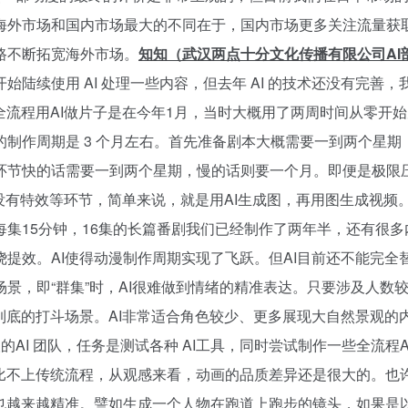
海外市场和国内市场最大的不同在于，国内市场更多关注流量获
路不断拓宽海外市场。
知知（武汉两点十分文化传播有限公司AI
陆续使用 AI 处理一些内容，但去年 AI 的技术还没有完善，
全流程用AI做片子是在今年1月，当时大概用了两周时间从零开
制作周期是 3 个月左右。首先准备剧本大概需要一到两个星
环节快的话需要一到两个星期，慢的话则要一个月。即便是极限
也没有特效等环节，简单来说，就是用AI生成图，再用图生成视频
集15分钟，16集的长篇番剧我们已经制作了两年半，还有很多
提效。AI使得动漫制作周期实现了飞跃。但AI目前还不能完全
景，即“群集”时，AI很难做到情绪的精准表达。只要涉及人数
到底的打斗场景。AI非常适合角色较少、更多展现大自然景观
AI 团队，任务是测试各种 AI工具，同时尝试制作一些全流程
比不上传统流程，从观感来看，动画的品质差异还是很大的。也
也越来越精准。譬如生成一个人物在跑道上跑步的镜头，如果是