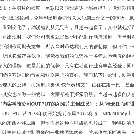
真实；在图片的精度、色彩以及阴影表达上都有提升，运动逻辑
，他们直接提到，今年AI漫剧会切分真人短剧三分之一的市场，
上看到变化了，动漫短剧从无到有，且越来越多了，其中就包括用
刚刚出现时，我们公司老板就提出能不能制作动漫短剧。但当时A
月的制作周期去竞争，所以当时虽然我们真的很想做，但评估下来
，所以必然存在竞争。我觉得我们的优势在于多年从事动漫的经
深入的理解，这是我们的优势。只有在动画行业有丰富经验，同
不断摸索短剧的节奏和短剧用户的喜好。我们私下讨论过，动漫更
现大的反转。而短剧则更像“快节奏爽文”，往往在第一集，甚至
其实也在做一些尝试，大家都处于探索阶段。当越来越多的人使
内容科技公司OUTPUT的AI短片主创成员）：从“概念图”到“
TPUT从2023年便开始提前布局AIGC赛道，MidJourn
成的东西不够成熟，但恰恰是这种不够成熟也形成了一种特殊的
可以更精确地控制图像的一些构图等内容，质感也在不断改善。