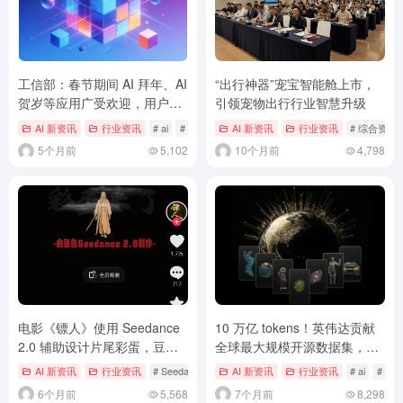
工信部：春节期间 AI 拜年、AI
“出行神器”宠宝智能舱上市，
贺岁等应用广受欢迎，用户参
引领宠物出行行业智慧升级
与规模持续扩大
AI 新资讯
行业资讯
# ai
# 工信部
AI 新资讯
行业资讯
# 综合资讯
5个月前
5,102
10个月前
4,798
电影《镖人》使用 Seedance
10 万亿 tokens！英伟达贡献
2.0 辅助设计片尾彩蛋，豆包
全球最大规模开源数据集，并
AI 采访导演袁和平
推四大开源 AI 模型
AI 新资讯
行业资讯
# Seedance 2.0
AI 新资讯
# 豆包
# 镖人
行业资讯
# ai
# CE
6个月前
5,568
7个月前
8,298