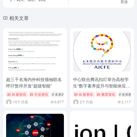
百业
相关文章
超三千名海内外科技领袖联名
中心联合腾讯扣叮举办高校学
呼吁暂停开发“超级智能”
生“数字素养提升与智能体应
用”训练营
AI 新资讯
行业资讯
# 未来2%
AI 新资讯
教育资讯
# 未来教
10个月前
6,977
2个月前
2,117