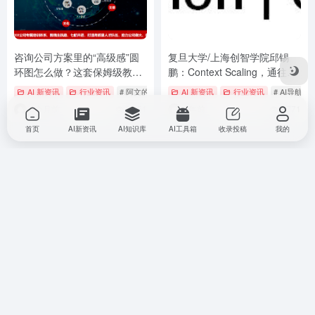
咨询公司方案里的“高级感”圆
复旦大学/上海创智学院邱锡
环图怎么做？这套保姆级教程
鹏：Context Scaling，通往
请收好！
AGI的下一幕
AI 新资讯
行业资讯
# 阿文的AI与教学日记
AI 新资讯
行业资讯
# AI导航
6个月前
6,151
1年前
9,771
首页
AI新资讯
AI知识库
AI工具箱
收录投稿
我的
本平台内容均来源于投稿和网络，部分内容由 AI 生成，请仔
细甄别。本站对其实际跳转后内容不负任何责任。收录时内容
正常，但不保证内容长期真实完整。如无意侵犯您的权益，请