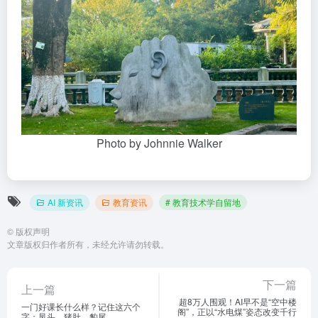
Photo by Johnnie Walker
AI 新资讯
教育资讯
# 教育技术学自留地
©
版权声明
文章版权归作者所有，未经允许请勿转载。
下一篇
上一篇
超8万人围观！AI早不是“空中楼
一门好课长什么样？记住这六个
阁”，正以“水电煤”姿态改变千行
字：凤头、猪肚、豹尾