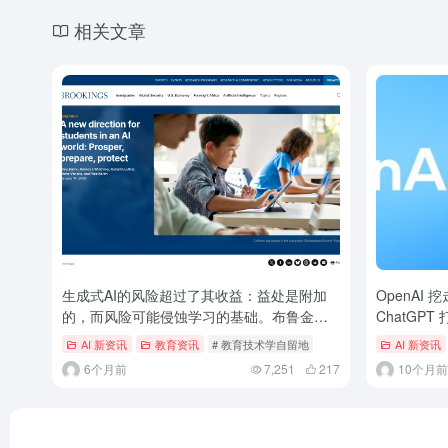
相关文章
生成式AI的风险超过了其收益：益处是附加
OpenAI
的，而风险可能侵蚀学习的基础。布鲁金斯
ChatGPT 
学会报告提出的3大支柱12个建议非常棒！
AI 新资讯
教育资讯
# 教育技术学自留地
AI 新资讯
6个月前
7,251
217
10个月前