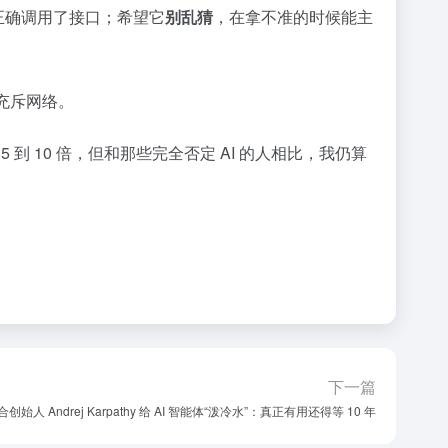
是否正确调用了接口；希望它
别乱猜
，在拿不准的时候能主
会充斥网络。
5 到 10 倍，但和那些完全否定 AI 的人相比，我仍算
下一篇
联合创始人 Andrej Karpathy 给 AI 智能体“泼冷水”：真正有用还得等 10 年