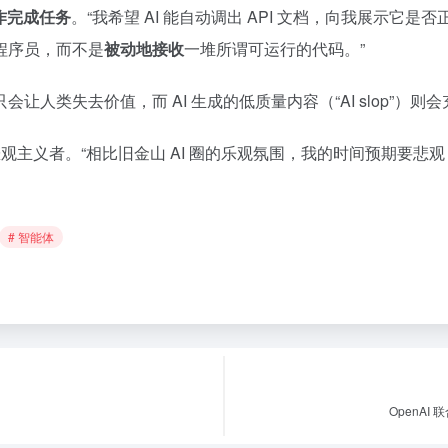
协作完成任务
。“我希望 AI 能自动调出 API 文档，向我展示它
程序员，而不是
被动地接收
一堆所谓可运行的代码。”
会让人类失去价值，而 AI 生成的低质量内容（“AI slop”）则
I 悲观主义者。“相比旧金山 AI 圈的乐观氛围，我的时间预期要悲观 
# 智能体
OpenAI 