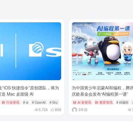
 挖走“iOS 快捷指令”原创团队，将为
为中国青少年启蒙AI和编程，腾
打造 Mac 桌面级 AI
庆龄基金会发布“AI编程第一课”
行业资讯
# ai
# OpenAI
# Sky
AI 新资讯
教育资讯
# AI编程
5,724
858
3年前