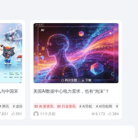
讯与中国宋
美国AI数据中心电力需求，也有“泡沫”？
# 腾讯
# 虚拟世界
AI 新资讯
行业资讯
# AI导航
# AI导航网
# ai工具
7,831
591
11个月前
9,173
384