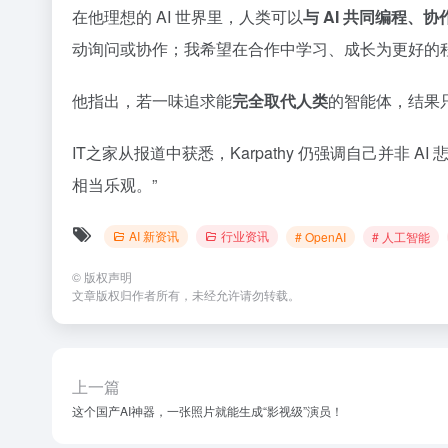
在他理想的 AI 世界里，人类可以
与 AI 共同编程、
动询问或协作；我希望在合作中学习、成长为更好的
他指出，若一味追求能
完全取代人类
的智能体，结果只
IT之家从报道中获悉，Karpathy 仍强调自己并非 A
相当乐观。”
AI 新资讯
行业资讯
# OpenAI
# 人工智能
©
版权声明
文章版权归作者所有，未经允许请勿转载。
上一篇
这个国产AI神器，一张照片就能生成“影视级”演员！