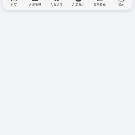
8个月前
4,634
9个月前
6,977
首页
AI新资讯
AI知识库
AI工具箱
收录投稿
我的
本平台内容均来源于投稿和网络，部分内容由 AI 生成，请仔
细甄别。本站对其实际跳转后内容不负任何责任。收录时内容
正常，但不保证内容长期真实完整。如无意侵犯您的权益，请
联系本站，我们将及时处理。