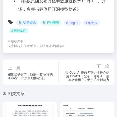
《蚂蚁集团发布万亿参数旗舰模型 Ling-1T 并开
源，多项指标位居开源模型榜首》
AI 新资讯
行业资讯
# Ling1T
# 华为云
# 蚂蚁集团
©
版权声明
文章版权归作者所有，未经允许请勿转载。
下一篇
上一篇
曝 OpenAI 正向多家企业推介使
施郁忆杨振宁：他是一名“保守的
用 ChatGPT 登录：可将 API 成
革命者”，负责任地推动进步
本转嫁用户，无形扩大影响力
相关文章