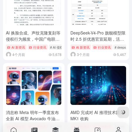
AI 换脸合成、声纹克隆复刻等
DeepSeek-V4-Pro 旗舰模型限
侵权行为频发，中国广电联合
时 2.5 折优惠官宣延期，活动
会演员委员会发布严正声明
持续至今年 5 月 31 日
AI 新资讯
行业资讯
# AI 侵权
# AI 换脸
AI 新资讯
# 中国广播电视社会组织联合会
行业资讯
# deepseek
4个月前
5,678
3个月前
5,467
消息称 Meta 明年一季度发布
AMD 完成对 AI 推理技术团队
全新 AI 模型 Avocado 牛油
MK1 收购
果，可能不会开源
AI 新资讯
行业资讯
# AI 模型
# Avocado
AI 新资讯
# Meta 模型
行业资讯
# AMD
#