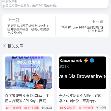
©
版权声明
文章版权归作者所有，未经允许请勿转载。
上一篇
下一篇
研究证实校园手机禁令益处多：
苹果 iPhone 16/17 系列新增 “珠
提升学生幸福感、改善心理健康
光” 摄影风格
与校园体验
相关文章
百度智能云发布 DuClaw：不
全方位实测首个AI原生浏览
用自行配置 API Key，网页端
器：618比价、写高考作
直接开用 OpenClaw“龙虾”
文……网友：再见Chrome
AI 新资讯
行业资讯
# DuClaw
# OpenClaw
AI 新资讯
# 百度智能云
行业资讯
# AI导航