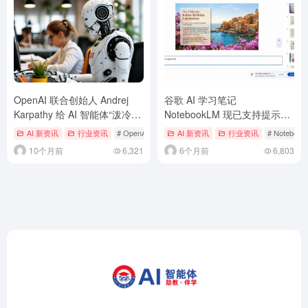
OpenAI 联合创始人 Andrej
谷歌 AI 学习笔记
Karpathy 给 AI 智能体“泼冷
NotebookLM 现已支持提示词
水”：真正有用还得等 10 年
引导修改与幻灯导出等功能
AI 新资讯
行业资讯
# OpenAI
# 人工智能
AI 新资讯
# 智能体
行业资讯
# Noteboo
10个月前
6,321
6个月前
6,803