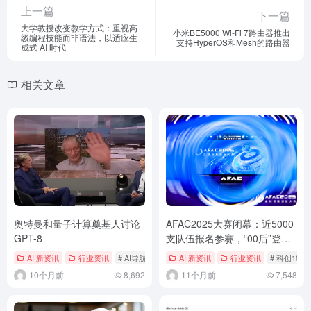
上一篇
下一篇
大学教授改变教学方式：重视高
小米BE5000 Wi-Fi 7路由器推出
级编程技能而非语法，以适应生
支持HyperOS和Mesh的路由器
成式 AI 时代
相关文章
奥特曼和量子计算奠基人讨论
AFAC2025大赛闭幕：近5000
GPT-8
支队伍报名参赛，“00后”登上
主舞台
AI 新资讯
行业资讯
# AI导航
# AI导航网
AI 新资讯
# ai工具
行业资讯
# 科创101
10个月前
8,692
11个月前
7,548